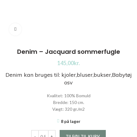
Click to enlarge
Denim – Jacquard sommerfugle
kr.
Denim kan bruges til: kjoler,bluser,bukser,Babytøj
osv
Kvalitet: 100% Bomuld
Bredde: 150 cm.
Vægt: 320 gr./m2
8 på lager
Denim - Jacquard sommerfugle antal
TILFØJ TIL KURV