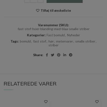
Tilføj til ønskeliste
Varenummer (SKU):
fast-stof-hoer-blanding-med-blaa-smalle-striber
Kategorier:
Fast bomuld
,
Nyheder
Tags:
bomuld
,
fast stof
,
hør
,
metervarer
,
smalle striber
,
striber
Share
RELATEREDE VARER