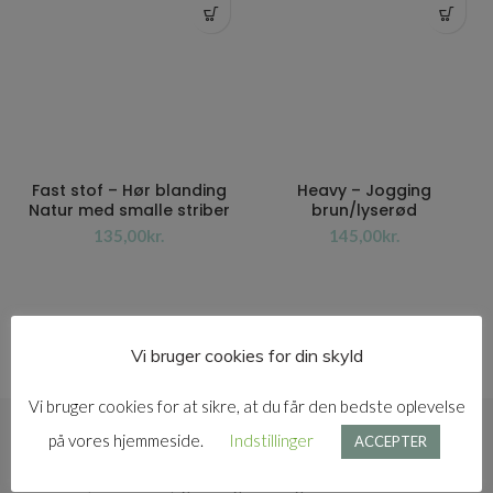
Fast stof – Hør blanding
Heavy – Jogging
Natur med smalle striber
brun/lyserød
kr.
kr.
Vi bruger cookies for din skyld
Vi bruger cookies for at sikre, at du får den bedste oplevelse
på vores hjemmeside.
Indstillinger
ACCEPTER
GRATIS FRAGT
Ved køb over 599,- giver vi gratis fragt.