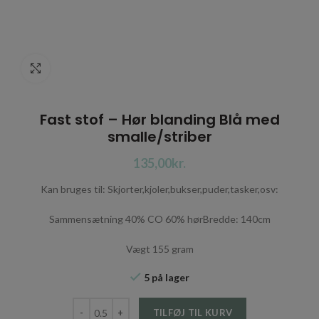
Click to enlarge
Fast stof – Hør blanding Blå med
smalle/striber
kr.
Kan bruges til: Skjorter,kjoler,bukser,puder,tasker,osv:
Sammensætning 40% CO 60% hørBredde: 140cm
Vægt 155 gram
5 på lager
Fast stof - Hør blanding Blå med smalle/striber antal
TILFØJ TIL KURV