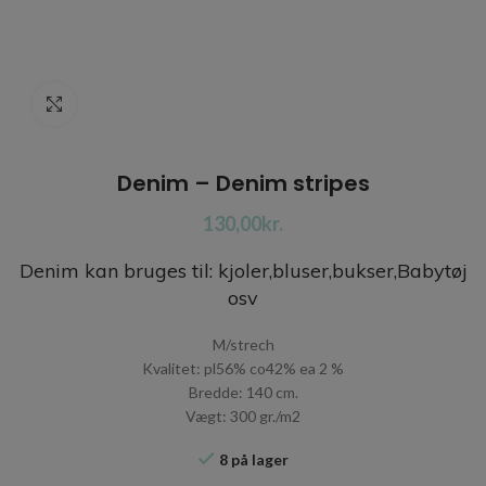
Click to enlarge
Denim – Denim stripes
kr.
Denim kan bruges til: kjoler,bluser,bukser,Babytøj
osv
M/strech
Kvalitet: pl56% co42% ea 2 %
Bredde: 140 cm.
Vægt: 300 gr./m2
8 på lager