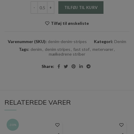
Denim - Denim stripes antal
TILFØJ TIL KURV
Tilføj til ønskeliste
Varenummer (SKU):
denim-denim-stripes
Kategori:
Denim
Tags:
denim
,
denim stripes
,
fast stof
,
metervarer
,
mælkedrene striber
Share
RELATEREDE VARER
-30%