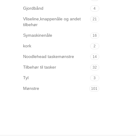
Gjordbånd
4
Vliseline,knappenåle og andet
21
tilbehør
Symaskinenåle
16
kork
2
Noodlehead taskemønstre
14
Tilbehør til tasker
32
Tyl
3
Mønstre
101