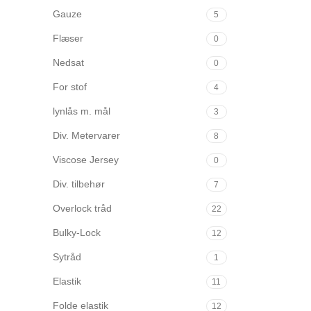
Gauze
5
Flæser
0
Nedsat
0
For stof
4
lynlås m. mål
3
Div. Metervarer
8
Viscose Jersey
0
Div. tilbehør
7
Overlock tråd
22
Bulky-Lock
12
Sytråd
1
Elastik
11
Folde elastik
12