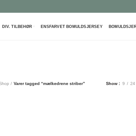
DIV. TILBEHØR
ENSFARVET BOMULDSJERSEY
BOMULDSJER
mælkedrene striber
Shop
Varer tagged “mælkedrene striber”
Show
9
24