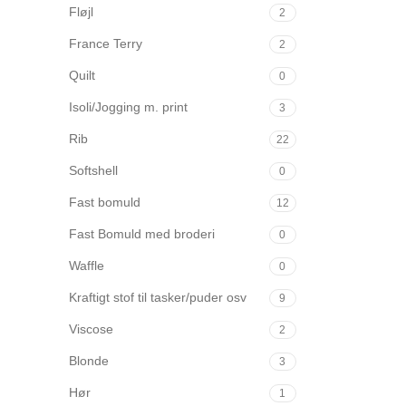
Fløjl
2
France Terry
2
Quilt
0
Isoli/Jogging m. print
3
Rib
22
Softshell
0
Fast bomuld
12
Fast Bomuld med broderi
0
Waffle
0
Kraftigt stof til tasker/puder osv
9
Viscose
2
Blonde
3
Hør
1