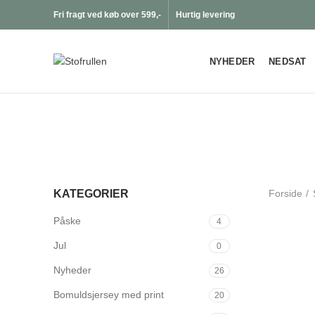
Fri fragt ved køb over 599,-
Hurtig levering
NYHEDER
NEDSAT
Forside
KATEGORIER
Påske
4
Jul
0
Nyheder
26
Bomuldsjersey med print
20