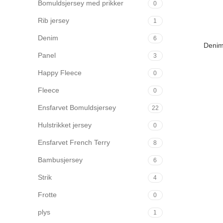
Bomuldsjersey med prikker
0
Rib jersey
1
Denim
6
Denim
Panel
3
Happy Fleece
0
Fleece
0
Ensfarvet Bomuldsjersey
22
Hulstrikket jersey
0
Ensfarvet French Terry
8
Bambusjersey
6
Strik
4
Frotte
0
plys
1