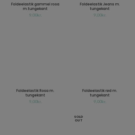
Foldeelastik gammel rosa
Foldeelastik Jeans m.
m.tungekant
tungekant
kr.
kr.
Foldeelastik Rosa m.
Foldeelastik rød m.
tungekant
tungekant
kr.
kr.
SOLD
OUT