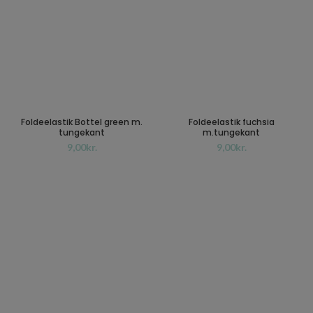
Foldeelastik Bottel green m.
Foldeelastik fuchsia
tungekant
m.tungekant
kr.
kr.