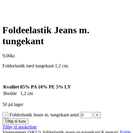
Click to enlarge
Foldeelastik Jeans m.
tungekant
9,00
kr.
Foldeelastik med tungekant 1,2 cm.
Kvalitet
85% PA 10% PE 5% LY
Bredde
1,2 cm
50 på lager
Foldeelastik Jeans m. tungekant antal
Tilføj til kurv
Tilføj til ønskeliste
Varenummer (SKU):
foldeelastik-jeans-m-tungekant
Kategori:
Folde