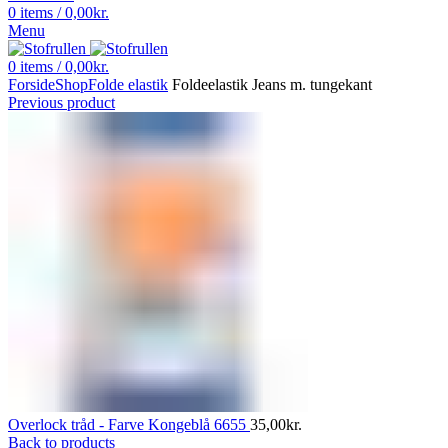
0
items
/
0,00
kr.
Menu
0
items
/
0,00
kr.
Forside
Shop
Folde elastik
Foldeelastik Jeans m. tungekant
Previous product
Overlock tråd - Farve Kongeblå 6655
35,00
kr.
Back to products