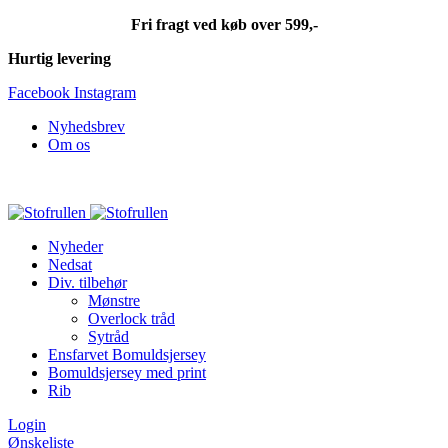
Fri fragt ved køb over 599,-
Hurtig levering
Facebook
Instagram
Nyhedsbrev
Om os
Fri fragt ved køb over 599,-
Nyheder
Nedsat
Div. tilbehør
Mønstre
Overlock tråd
Sytråd
Ensfarvet Bomuldsjersey
Bomuldsjersey med print
Rib
Login
Ønskeliste