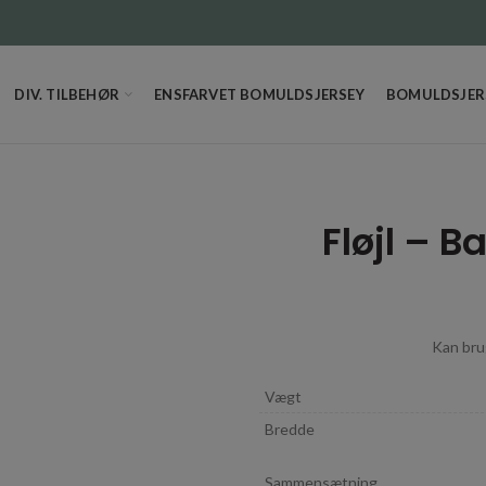
DIV. TILBEHØR
ENSFARVET BOMULDSJERSEY
BOMULDSJERS
Fløjl – B
Kan brug
Vægt
Bredde
Sammensætning