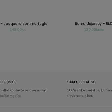
 – Jacquard sommerfugle
Bomuldsjersey – BM
kr.
kr.
ESERVICE
SIKKER BETALING
n altid kontakte os over e-mail
100% sikker betaling. Du kan
sociale medier.
trygt handle her.