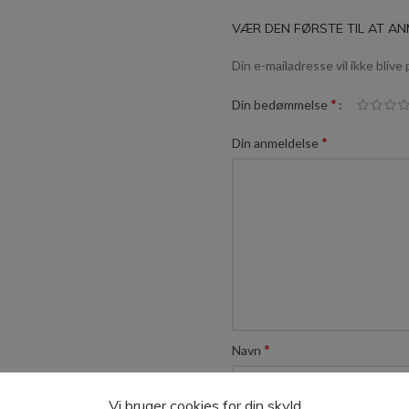
VÆR DEN FØRSTE TIL AT ANM
Din e-mailadresse vil ikke blive 
*
Din bedømmelse
*
Din anmeldelse
*
Navn
Vi bruger cookies for din skyld