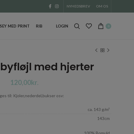
NYHEDSBREV
OM OS
EY MED PRINT
RIB
LOGIN
0
abyfløjl med hjerter
kr.
es til: Kjoler,nederdel,bukser osv:
ca. 143 g/m²
143cm
100% Bomuld