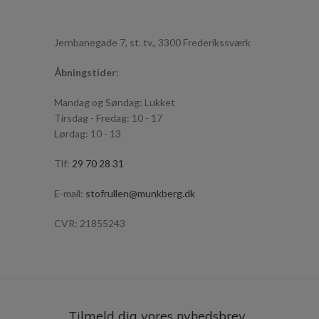
Jernbanegade 7, st. tv., 3300 Frederikssværk
Åbningstider:
Mandag og Søndag: Lukket
Tirsdag - Fredag: 10 - 17
Lørdag: 10 - 13
Tlf:
29 70 28 31
E-mail:
stofrullen@munkberg.dk
CVR: 21855243
Tilmeld dig vores nyhedsbrev