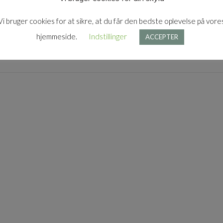
Gem mit navn, mail og webs
Vi bruger cookies for at sikre, at du får den bedste oplevelse på vore
hjemmeside.
Indstillinger
ACCEPTER