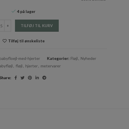
4 på lager
 Babyfløjl med hjerter antal
TILFØJ TIL KURV
Tilføj til ønskeliste
-babyfloejl-med-hjerter
Kategorier:
Fløjl
,
Nyheder
abyfløjl
,
fløjl
,
hjerter
,
metervarer
Share