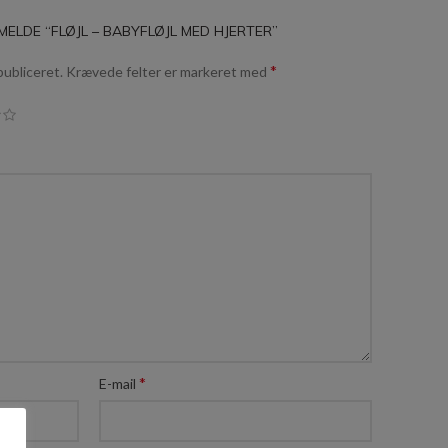
ELDE “FLØJL – BABYFLØJL MED HJERTER”
*
publiceret.
Krævede felter er markeret med
*
E-mail