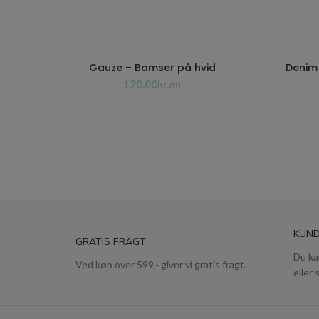
Gauze – Bamser på hvid
Denim
kr.
KUND
GRATIS FRAGT
Du ka
Ved køb over 599,- giver vi gratis fragt.
eller 