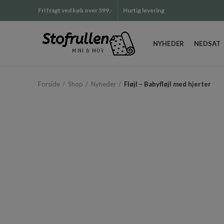
Fri fragt ved køb over 599,-
Hurtig levering
NYHEDER
NEDSAT
Forside
Shop
Nyheder
Fløjl – Babyfløjl med hjerter