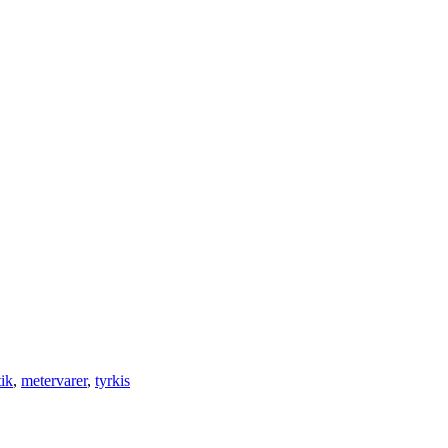
tik
,
metervarer
,
tyrkis