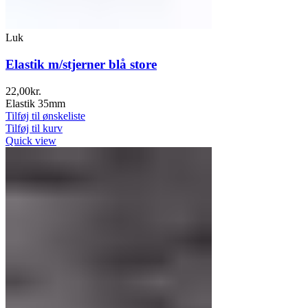
Luk
Elastik m/stjerner blå store
22,00
kr.
Elastik 35mm
Tilføj til ønskeliste
Tilføj til kurv
Quick view