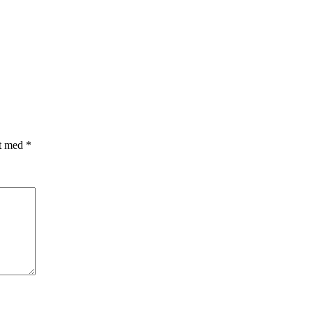
et med
*