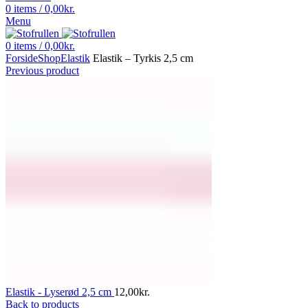
0
items
/
0,00
kr.
Menu
0
items
/
0,00
kr.
Forside
Shop
Elastik
Elastik – Tyrkis 2,5 cm
Previous product
Elastik - Lyserød 2,5 cm
12,00
kr.
Back to products