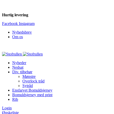
Hurtig levering
Facebook
Instagram
Nyhedsbrev
Om os
Nyheder
Nedsat
Div. tilbehør
Mønstre
Overlock tråd
Sytråd
Ensfarvet Bomuldsjersey
Bomuldsjersey med print
Rib
Login
Ønskeliste