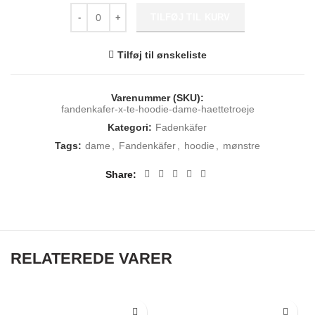
Fadenkäfer - X-te Hoodie Dame hættetrøje antal
TILFØJ TIL KURV
Tilføj til ønskeliste
Varenummer (SKU):
fandenkafer-x-te-hoodie-dame-haettetroeje
Kategori:
Fadenkäfer
Tags:
dame
,
Fandenkäfer
,
hoodie
,
mønstre
Share
RELATEREDE VARER