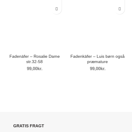
Fadenäfer – Rosalie Dame
Fadenkäfer – Luis børn også
str.32-58
præmature
kr.
kr.
GRATIS FRAGT