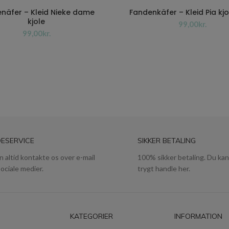
näfer – Kleid Nieke dame
Fandenkäfer – Kleid Pia kj
kjole
kr.
kr.
ESERVICE
SIKKER BETALING
n altid kontakte os over e-mail
100% sikker betaling. Du kan
sociale medier.
trygt handle her.
KATEGORIER
INFORMATION