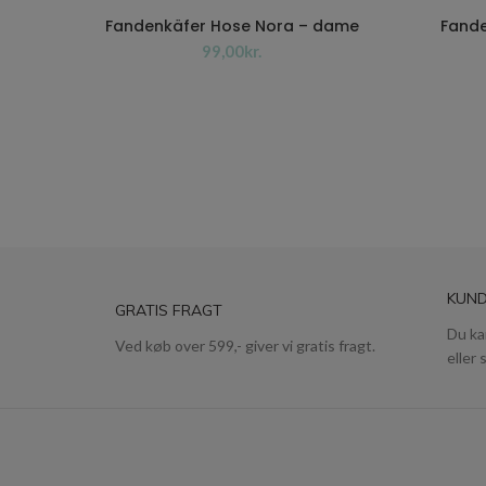
Fandenkäfer Hose Nora – dame
Fande
kr.
KUND
GRATIS FRAGT
Du ka
Ved køb over 599,- giver vi gratis fragt.
eller 