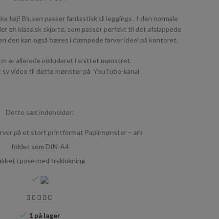
kke tøj! Blusen passer fantastisk til leggings . I den normale
ler en klassisk skjorte, som passer perfekt til det afslappede
 men den kan også bæres i dæmpede farver ideel på kontoret.
m er allerede inkluderet i snittet mønstret.
t sy video til dette mønster på YouTube-kanal
Dette sæt indeholder:
arver på et stort printformat Papirmønster – ark
foldet som DIN-A4
kket i pose med tryklukning.
1 på lager