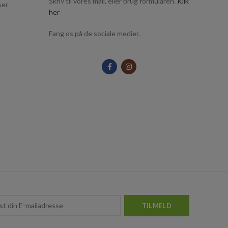
Skriv til vores mail, eller brug formularen.
Klik
ser
her
Fang os på de sociale medier.