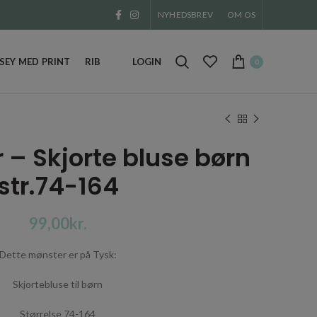
NYHEDSBREV
OM OS
EY MED PRINT
RIB
LOGIN
0
 – Skjorte bluse børn
str.74-164
kr.
Dette mønster er på Tysk:
Skjortebluse til børn
Størrelse 74-164