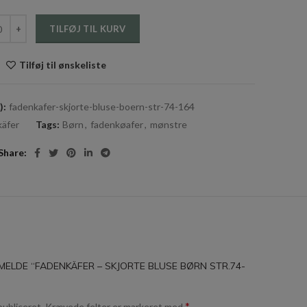
äfer - Skjorte bluse børn str.74-164 antal
TILFØJ TIL KURV
Tilføj til ønskeliste
):
fadenkafer-skjorte-bluse-boern-str-74-164
äfer
Tags:
Børn
,
fadenkøafer
,
mønstre
Share
MELDE “FADENKÄFER – SKJORTE BLUSE BØRN STR.74-
*
publiceret.
Krævede felter er markeret med