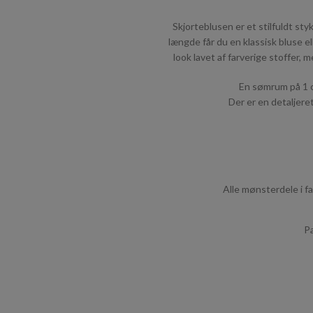
Skjorteblusen er et stilfuldt sty
længde får du en klassisk bluse el
look lavet af farverige stoffer,
En sømrum på 1 c
Der er en detaljere
Alle mønsterdele i f
Pa