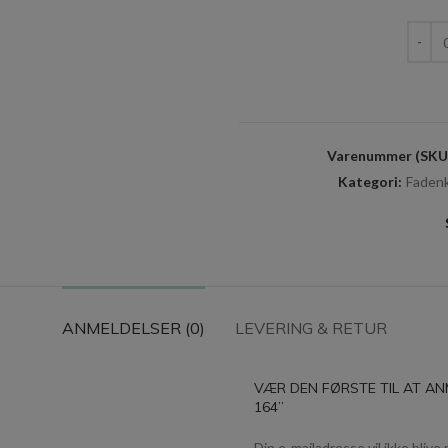
Fadenk
Varenummer (SKU
Kategori:
Fadenk
ANMELDELSER (0)
LEVERING & RETUR
VÆR DEN FØRSTE TIL AT AN
164”
Din e-mailadresse vil ikke blive 