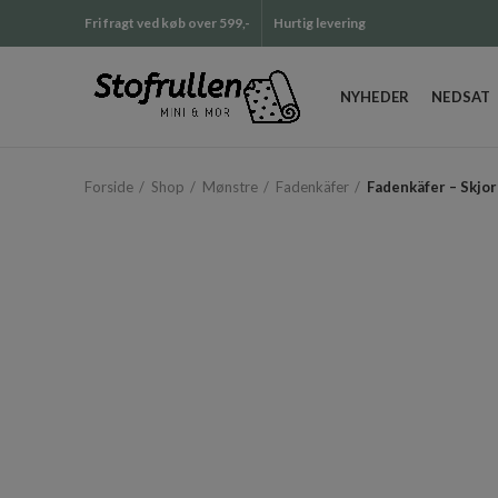
Fri fragt ved køb over 599,-
Hurtig levering
NYHEDER
NEDSAT
Forside
Shop
Mønstre
Fadenkäfer
Fadenkäfer – Skjor