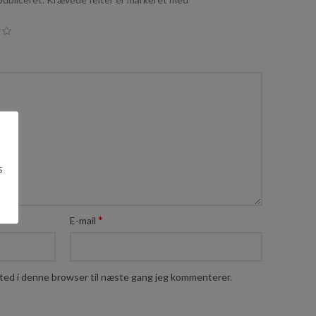
s
*
E-mail
ted i denne browser til næste gang jeg kommenterer.