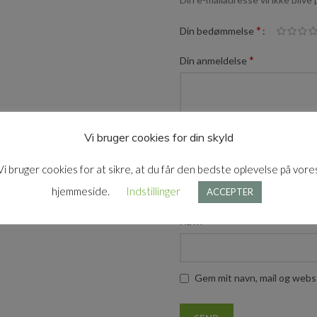
*
Din bedømmelse
*
Din anmeldelse
Vi bruger cookies for din skyld
Vi bruger cookies for at sikre, at du får den bedste oplevelse på vore
hjemmeside.
Indstillinger
ACCEPTER
*
Navn
Gem mit navn, mail og webs