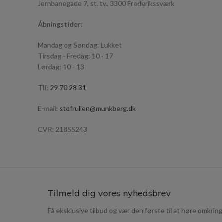
Jernbanegade 7, st. tv., 3300 Frederikssværk
Åbningstider:
Mandag og Søndag: Lukket
Tirsdag - Fredag: 10 - 17
Lørdag: 10 - 13
Tlf:
29 70 28 31
E-mail:
stofrullen@munkberg.dk
CVR: 21855243
Tilmeld dig vores nyhedsbrev
Få eksklusive tilbud og vær den første til at høre omkring