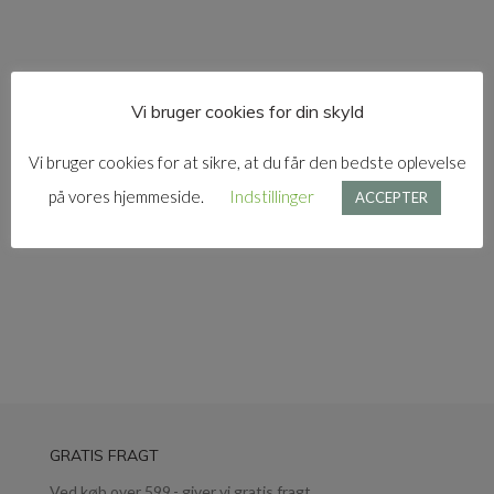
Vi bruger cookies for din skyld
Vi bruger cookies for at sikre, at du får den bedste oplevelse
Foldeelastik sort m.
tungekant
på vores hjemmeside.
Indstillinger
ACCEPTER
kr.
GRATIS FRAGT
Ved køb over 599,- giver vi gratis fragt.