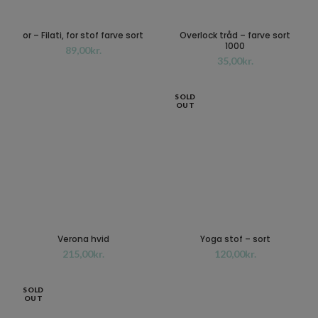
or – Filati, for stof farve sort
Overlock tråd – farve sort
1000
kr.
kr.
SOLD
OUT
Verona hvid
Yoga stof – sort
kr.
kr.
SOLD
OUT