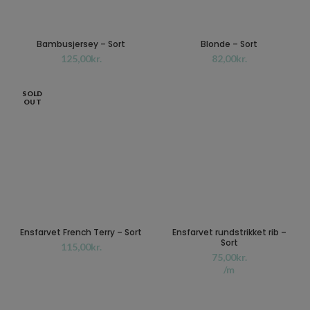
Bambusjersey – Sort
Blonde – Sort
kr.
kr.
SOLD
OUT
Ensfarvet French Terry – Sort
Ensfarvet rundstrikket rib –
Sort
kr.
kr.