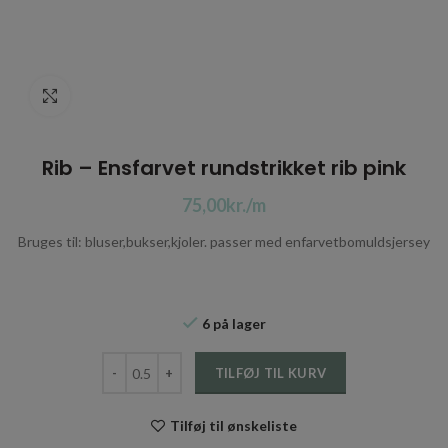
Click to enlarge
Rib – Ensfarvet rundstrikket rib pink
kr.
Bruges til: bluser,bukser,kjoler. passer med enfarvetbomuldsjersey
6 på lager
Rib - Ensfarvet rundstrikket rib pink antal
TILFØJ TIL KURV
Tilføj til ønskeliste