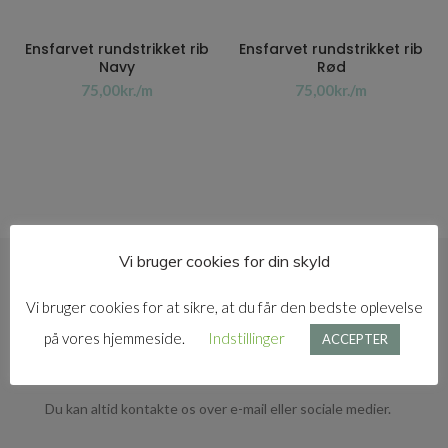
Ensfarvet rundstrikket rib
Ensfarvet rundstrikket rib
Navy
Rød
kr.
kr.
Vi bruger cookies for din skyld
GRATIS FRAGT
Vi bruger cookies for at sikre, at du får den bedste oplevelse
Ved køb over 599,- giver vi gratis fragt.
på vores hjemmeside.
Indstillinger
ACCEPTER
KUNDESERVICE
Du kan altid kontakte os over e-mail eller sociale medier.