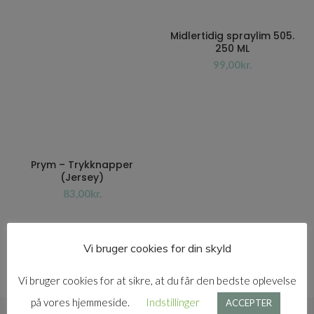
Midlertidig spraylim 505.
250 ML
kr.
Prym – Trykknapper
(Jersey)
kr.
Vi bruger cookies for din skyld
Vi bruger cookies for at sikre, at du får den bedste oplevelse
på vores hjemmeside.
Indstillinger
ACCEPTER