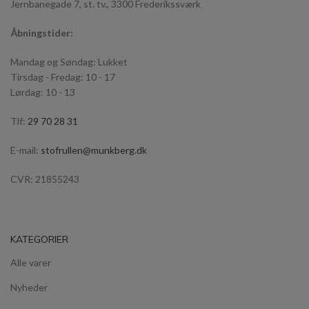
Jernbanegade 7, st. tv., 3300 Frederikssværk
Åbningstider:
Mandag og Søndag: Lukket
Tirsdag - Fredag: 10 - 17
Lørdag: 10 - 13
Tlf:
29 70 28 31
E-mail:
stofrullen@munkberg.dk
CVR: 21855243
KATEGORIER
Alle varer
Nyheder