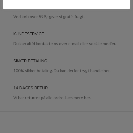
GRATIS FRAGT
Ved køb over 599,- giver vi gratis fragt.
KUNDESERVICE
Du kan altid kontakte os over e-mail eller sociale medier.
SIKKER BETALING
100% sikker betaling. Du kan derfor trygt handle her.
14 DAGES RETUR
Vi har returret på alle ordre. Læs mere her.