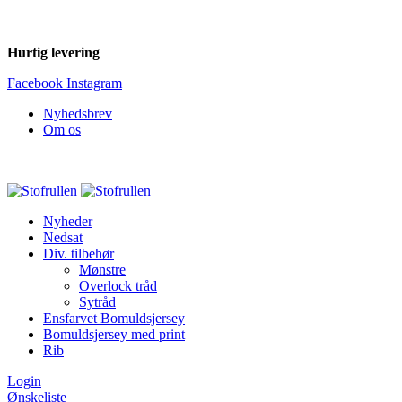
Hurtig levering
Facebook
Instagram
Nyhedsbrev
Om os
Nyheder
Nedsat
Div. tilbehør
Mønstre
Overlock tråd
Sytråd
Ensfarvet Bomuldsjersey
Bomuldsjersey med print
Rib
Login
Ønskeliste