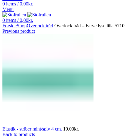
0
items
/
0,00
kr.
Menu
0
items
/
0,00
kr.
Forside
Shop
Overlock tråd
Overlock tråd – Farve lyse lilla 5710
Previous product
Elastik - striber mint/sølv 4 cm.
19,00
kr.
Back to products