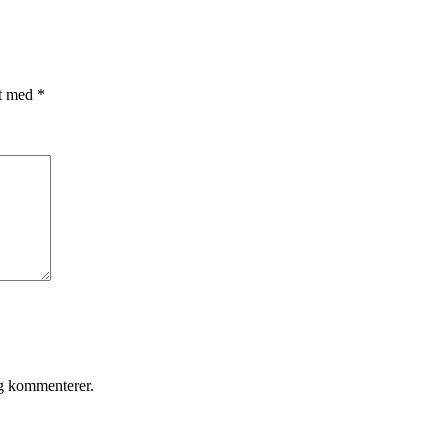
et med
*
eg kommenterer.