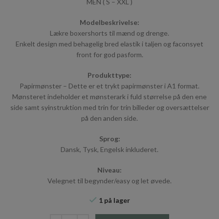
MEN ( S – XXL )
Modelbeskrivelse:
Lækre boxershorts til mænd og drenge.
Enkelt design med behagelig bred elastik i taljen og faconsyet
front for god pasform.
Produkttype:
Papirmønster – Dette er et trykt papirmønster i A1 format.
Mønsteret indeholder et mønsterark i fuld størrelse på den ene
side samt syinstruktion med trin for trin billeder og oversættelser
på den anden side.
Sprog:
Dansk, Tysk, Engelsk inkluderet.
Niveau:
Velegnet til begynder/easy og let øvede.
1 på lager
Minikrea - 114 Boxershorts antal