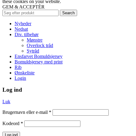
these cookies on your website.
GEM & ACCEPTÈR
Search
Nyheder
Nedsat
Div. tilbehør
Mønstre
Overlock tråd
Sytråd
Ensfarvet Bomuldsjersey
Bomuldsjersey med print
Rib
Ønskeliste
Login
Log ind
Luk
Brugernavn eller e-mail
*
Kodeord
*
Log ind