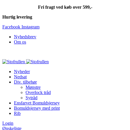
Fri fragt ved køb over 599,-
Hurtig levering
Facebook
Instagram
Nyhedsbrev
Om os
Fri fragt ved køb over 599,-
Nyheder
Nedsat
Div. tilbehør
Mønstre
Overlock tråd
Sytråd
Ensfarvet Bomuldsjersey
Bomuldsjersey med print
Rib
Login
Ønskeliste