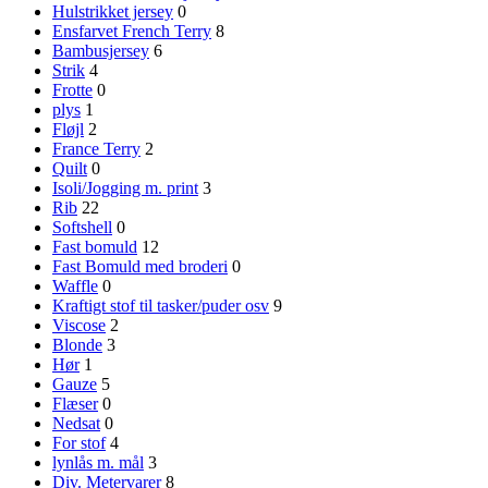
Hulstrikket jersey
0
Ensfarvet French Terry
8
Bambusjersey
6
Strik
4
Frotte
0
plys
1
Fløjl
2
France Terry
2
Quilt
0
Isoli/Jogging m. print
3
Rib
22
Softshell
0
Fast bomuld
12
Fast Bomuld med broderi
0
Waffle
0
Kraftigt stof til tasker/puder osv
9
Viscose
2
Blonde
3
Hør
1
Gauze
5
Flæser
0
Nedsat
0
For stof
4
lynlås m. mål
3
Div. Metervarer
8