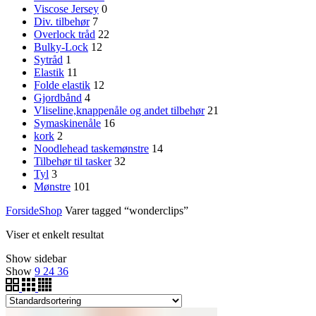
Viscose Jersey
0
Div. tilbehør
7
Overlock tråd
22
Bulky-Lock
12
Sytråd
1
Elastik
11
Folde elastik
12
Gjordbånd
4
Vliseline,knappenåle og andet tilbehør
21
Symaskinenåle
16
kork
2
Noodlehead taskemønstre
14
Tilbehør til tasker
32
Tyl
3
Mønstre
101
Forside
Shop
Varer tagged “wonderclips”
Viser et enkelt resultat
Show sidebar
Show
9
24
36