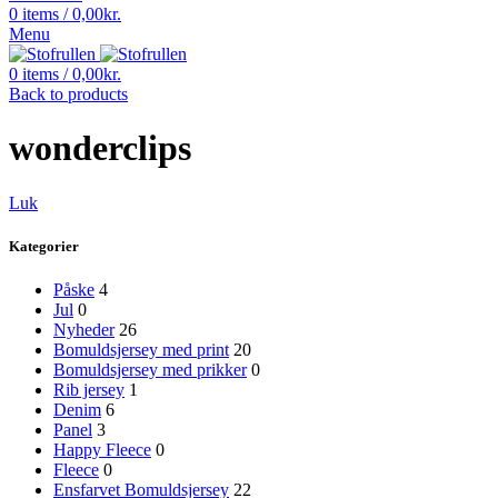
0
items
/
0,00
kr.
Menu
0
items
/
0,00
kr.
Back to products
wonderclips
Luk
Kategorier
Påske
4
Jul
0
Nyheder
26
Bomuldsjersey med print
20
Bomuldsjersey med prikker
0
Rib jersey
1
Denim
6
Panel
3
Happy Fleece
0
Fleece
0
Ensfarvet Bomuldsjersey
22