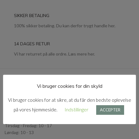
SIKKER BETALING
100% sikker betaling. Du kan derfor trygt handle her.
14 DAGES RETUR
Vi har returret på alle ordre. Læs mere her.
Vi bruger cookies for din skyld
Jernbanegade 7, st. tv., 3300 Frederikssværk
Vi bruger cookies for at sikre, at du får den bedste oplevelse
Åbningstider:
på vores hjemmeside.
Indstillinger
ACCEPTER
Mandag og Søndag: Lukket
Tirsdag - Fredag: 10 - 17
Lørdag: 10 - 13