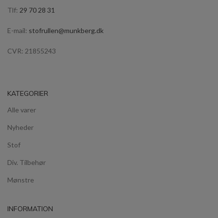
Tlf:
29 70 28 31
E-mail:
stofrullen@munkberg.dk
CVR: 21855243
KATEGORIER
Alle varer
Nyheder
Stof
Div. Tilbehør
Mønstre
INFORMATION