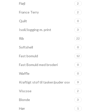
Fløjl
2
France Terry
2
Quilt
0
Isoli/Jogging m. print
3
Rib
22
Softshell
0
Fast bomuld
12
Fast Bomuld med broderi
0
Waffle
0
Kraftigt stof til tasker/puder osv
9
Viscose
2
Blonde
3
Hør
1