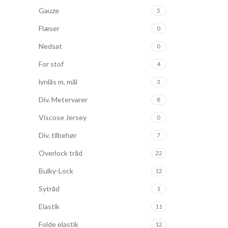
Gauze
5
Flæser
0
Nedsat
0
For stof
4
lynlås m. mål
3
Div. Metervarer
8
Viscose Jersey
0
Div. tilbehør
7
Overlock tråd
22
Bulky-Lock
12
Sytråd
1
Elastik
11
Folde elastik
12