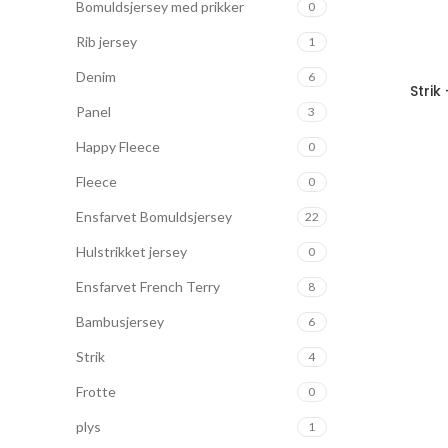
Bomuldsjersey med prikker
0
Rib jersey
1
Denim
6
Strik
Panel
3
Happy Fleece
0
Fleece
0
Ensfarvet Bomuldsjersey
22
Hulstrikket jersey
0
Ensfarvet French Terry
8
Bambusjersey
6
Strik
4
Frotte
0
plys
1