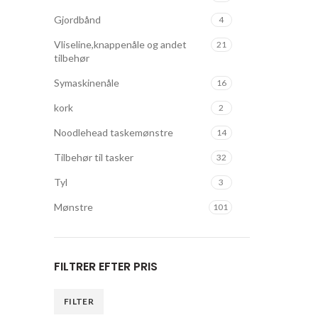
Gjordbånd
4
Vliseline,knappenåle og andet
21
tilbehør
Symaskinenåle
16
kork
2
Noodlehead taskemønstre
14
Tilbehør til tasker
32
Tyl
3
Mønstre
101
FILTRER EFTER PRIS
FILTER
Mindste
Højeste