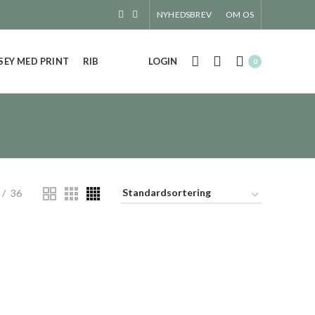
NYHEDSBREV
OM OS
EY MED PRINT
RIB
LOGIN
0
36