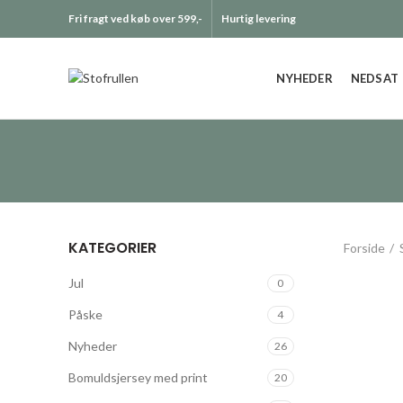
Fri fragt ved køb over 599,-
Hurtig levering
NYHEDER
NEDSAT
KATEGORIER
Forside
Jul
0
Påske
4
Nyheder
26
Bomuldsjersey med print
20