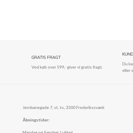
pris
pris
KUND
GRATIS FRAGT
Du ka
Ved køb over 599,- giver vi gratis fragt.
eller 
Jernbanegade 7, st. tv., 3300 Frederikssværk
Åbningstider:
Mandag og Søndag: Lukket