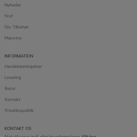
Nyheder
Stof
Div. Tilbehør
Mønstre
INFORMATION
Handelsbetingelser
Levering
Retur
Kontakt
Privatlivspolitik
KONTAKT OS
Skriv til vores mail, eller brug formularen.
Klik her