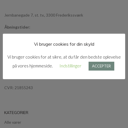
Jernbanegade 7, st. tv., 3300 Frederikssværk
Åbningstider:
Mandag og Søndag: Lukket
Vi bruger cookies for din skyld
Tirsdag - Fredag: 10 - 17
Lørdag: 10 - 13
Vi bruger cookies for at sikre, at du får den bedste oplevelse
Tlf:
29 70 28 31
på vores hjemmeside.
Indstillinger
ACCEPTER
E-mail:
stofrullen@munkberg.dk
CVR: 21855243
KATEGORIER
Alle varer