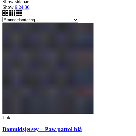
Show sidebar
Show
9
24
36
Luk
Bomuldsjersey – Paw patrol blå