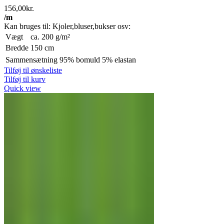
156,00
kr.
/m
Kan bruges til: Kjoler,bluser,bukser osv:
Vægt
ca. 200 g/m²
Bredde
150 cm
Sammensætning
95% bomuld 5% elastan
Tilføj til ønskeliste
Tilføj til kurv
Quick view