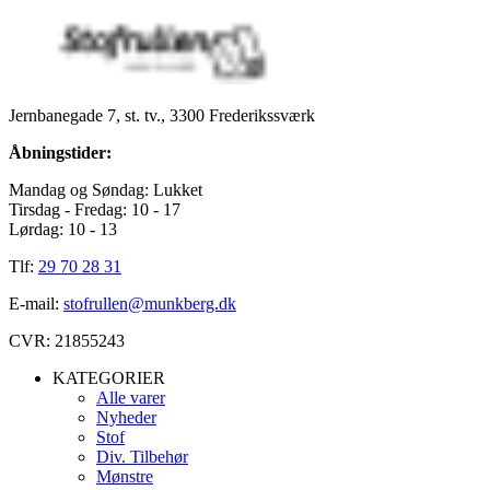
Jernbanegade 7, st. tv., 3300 Frederikssværk
Åbningstider:
Mandag og Søndag: Lukket
Tirsdag - Fredag: 10 - 17
Lørdag: 10 - 13
Tlf:
29 70 28 31
E-mail:
stofrullen@munkberg.dk
CVR: 21855243
KATEGORIER
Alle varer
Nyheder
Stof
Div. Tilbehør
Mønstre