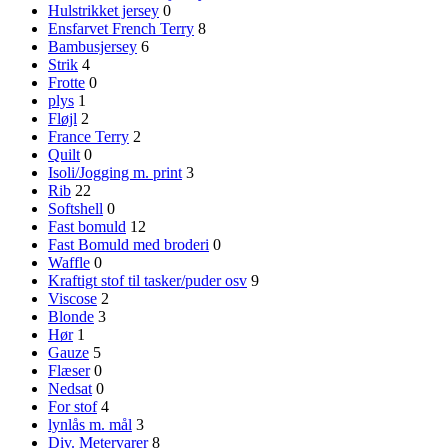
Hulstrikket jersey
0
Ensfarvet French Terry
8
Bambusjersey
6
Strik
4
Frotte
0
plys
1
Fløjl
2
France Terry
2
Quilt
0
Isoli/Jogging m. print
3
Rib
22
Softshell
0
Fast bomuld
12
Fast Bomuld med broderi
0
Waffle
0
Kraftigt stof til tasker/puder osv
9
Viscose
2
Blonde
3
Hør
1
Gauze
5
Flæser
0
Nedsat
0
For stof
4
lynlås m. mål
3
Div. Metervarer
8