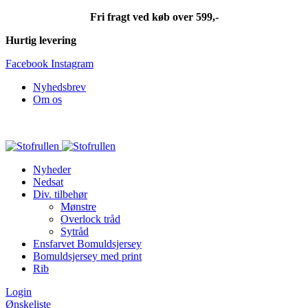
Fri fragt ved køb over 599,-
Hurtig levering
Facebook
Instagram
Nyhedsbrev
Om os
Fri fragt ved køb over 599,-
Nyheder
Nedsat
Div. tilbehør
Mønstre
Overlock tråd
Sytråd
Ensfarvet Bomuldsjersey
Bomuldsjersey med print
Rib
Login
Ønskeliste