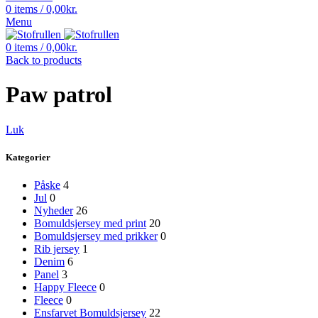
0
items
/
0,00
kr.
Menu
0
items
/
0,00
kr.
Back to products
Paw patrol
Luk
Kategorier
Påske
4
Jul
0
Nyheder
26
Bomuldsjersey med print
20
Bomuldsjersey med prikker
0
Rib jersey
1
Denim
6
Panel
3
Happy Fleece
0
Fleece
0
Ensfarvet Bomuldsjersey
22