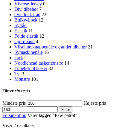
Viscose Jersey
0
Div. tilbehør
7
Overlock tråd
22
Bulky-Lock
12
Sytråd
1
Elastik
11
Folde elastik
12
Gjordbånd
4
Vliseline,knappenåle og andet tilbehør
21
Symaskinenåle
16
kork
2
Noodlehead taskemønstre
14
Tilbehør til tasker
32
Tyl
3
Mønstre
101
Filtrer efter pris
Mindste pris
Højeste pris
Filter
Forside
Shop
Varer tagged “Paw patrol”
Viser 2 resultater