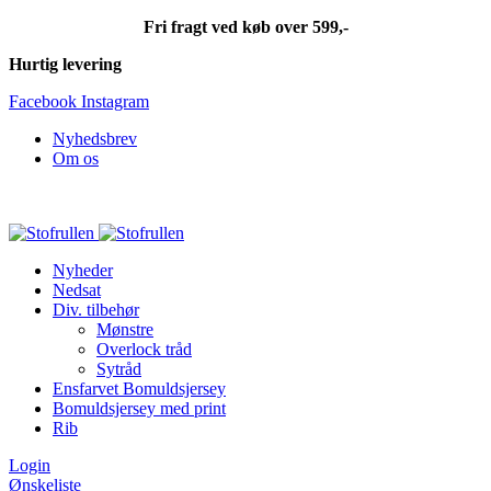
Fri fragt ved køb over 599,-
Hurtig levering
Facebook
Instagram
Nyhedsbrev
Om os
Fri fragt ved køb over 599,-
Nyheder
Nedsat
Div. tilbehør
Mønstre
Overlock tråd
Sytråd
Ensfarvet Bomuldsjersey
Bomuldsjersey med print
Rib
Login
Ønskeliste