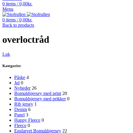
0
items
/
0,00
kr.
Menu
0
items
/
0,00
kr.
Back to products
overloctråd
Luk
Kategorier
Påske
4
Jul
0
Nyheder
26
Bomuldsjersey med print
20
Bomuldsjersey med prikker
0
Rib jersey
1
Denim
6
Panel
3
Happy Fleece
0
Fleece
0
Ensfarvet Bomuldsjersey
22