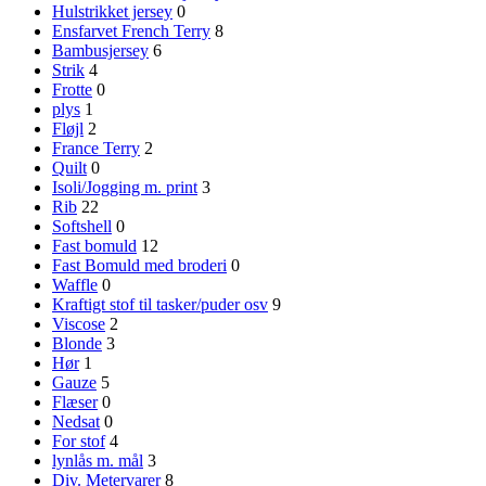
Hulstrikket jersey
0
Ensfarvet French Terry
8
Bambusjersey
6
Strik
4
Frotte
0
plys
1
Fløjl
2
France Terry
2
Quilt
0
Isoli/Jogging m. print
3
Rib
22
Softshell
0
Fast bomuld
12
Fast Bomuld med broderi
0
Waffle
0
Kraftigt stof til tasker/puder osv
9
Viscose
2
Blonde
3
Hør
1
Gauze
5
Flæser
0
Nedsat
0
For stof
4
lynlås m. mål
3
Div. Metervarer
8