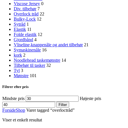
Viscose Jersey
0
Div. tilbehør
7
Overlock tråd
22
Bulky-Lock
12
Sytråd
1
Elastik
11
Folde elastik
12
Gjordbånd
4
Vliseline,knappenåle og andet tilbehør
21
Symaskinenåle
16
kork
2
Noodlehead taskemønstre
14
Tilbehør til tasker
32
Tyl
3
Mønstre
101
Filtrer efter pris
Mindste pris
Højeste pris
Filter
Forside
Shop
Varer tagged “overloctråd”
Viser et enkelt resultat