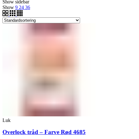
Show sidebar
Show
9
24
36
Luk
Overlock tråd – Farve Rød 4685