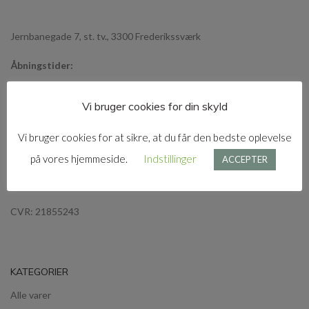
Jernbanegade 7, st. tv., 3300 Frederikssværk
Åbningstider:
Mandag og Søndag: Lukket
Vi bruger cookies for din skyld
Tirsdag - Fredag: 10 - 17
Lørdag: 10 - 13
Vi bruger cookies for at sikre, at du får den bedste oplevelse
Tlf:
29 70 28 31
på vores hjemmeside.
Indstillinger
ACCEPTER
E-mail:
stofrullen@munkberg.dk
CVR: 21855243
KATEGORIER
Alle varer