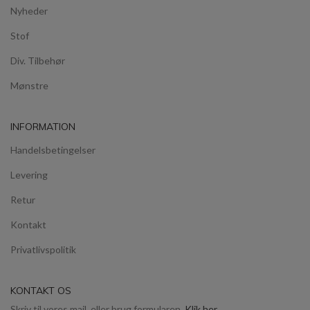
Nyheder
Stof
Div. Tilbehør
Mønstre
INFORMATION
Handelsbetingelser
Levering
Retur
Kontakt
Privatlivspolitik
KONTAKT OS
Skriv til vores mail, eller brug formularen.
Klik her