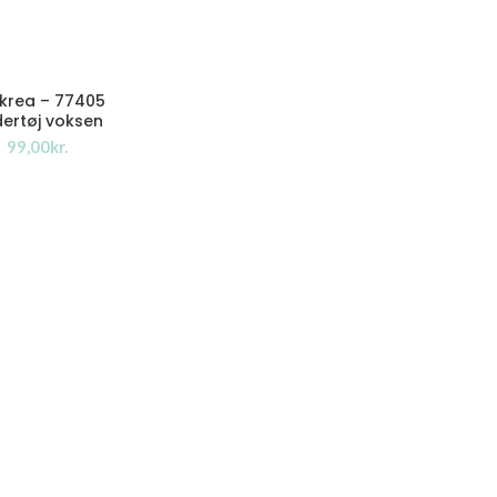
ikrea – 77405
ertøj voksen
kr.