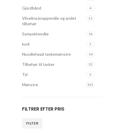
Gjordbånd
4
Vliseline,knappenåle og andet
21
tilbehør
Symaskinenåle
16
kork
2
Noodlehead taskemønstre
14
Tilbehør til tasker
32
Tyl
3
Mønstre
101
FILTRER EFTER PRIS
FILTER
Mindste
Højeste