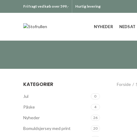
Fri fragt ved køb over 599,-
Hurtig levering
NYHEDER
NEDSAT
KATEGORIER
Forside
Jul
0
Påske
4
Nyheder
26
Bomuldsjersey med print
20