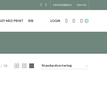
NYHEDSBREV
OM OS
EY MED PRINT
RIB
LOGIN
0
36