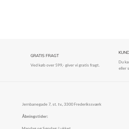
pris
pris
KUND
GRATIS FRAGT
Du ka
Ved køb over 599,- giver vi gratis fragt.
eller 
Jernbanegade 7, st. tv., 3300 Frederikssværk
Åbningstider:
Mandag og Søndag: Lukket