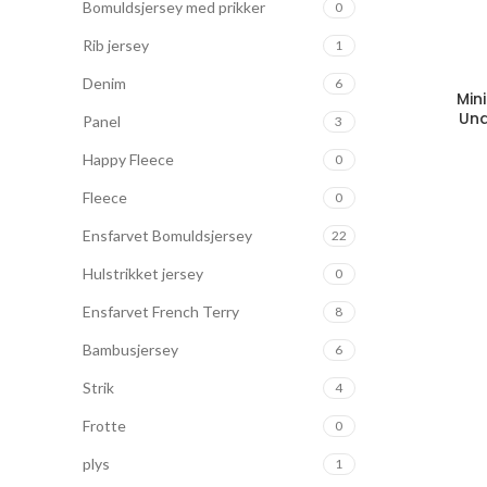
Bomuldsjersey med prikker
0
Rib jersey
1
Denim
6
Min
Und
Panel
3
Happy Fleece
0
Fleece
0
Ensfarvet Bomuldsjersey
22
Hulstrikket jersey
0
Ensfarvet French Terry
8
Bambusjersey
6
Strik
4
Frotte
0
plys
1