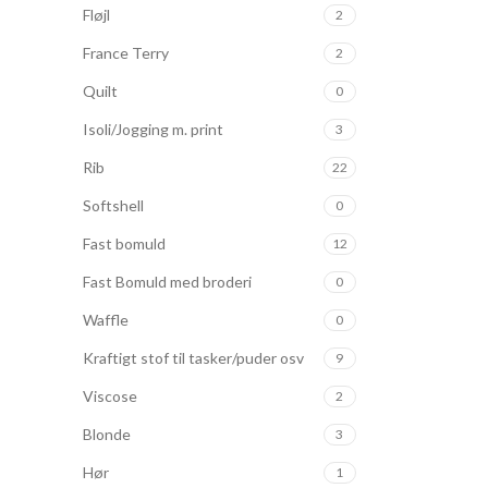
Fløjl
2
France Terry
2
Quilt
0
Isoli/Jogging m. print
3
Rib
22
Softshell
0
Fast bomuld
12
Fast Bomuld med broderi
0
Waffle
0
Kraftigt stof til tasker/puder osv
9
Viscose
2
Blonde
3
Hør
1