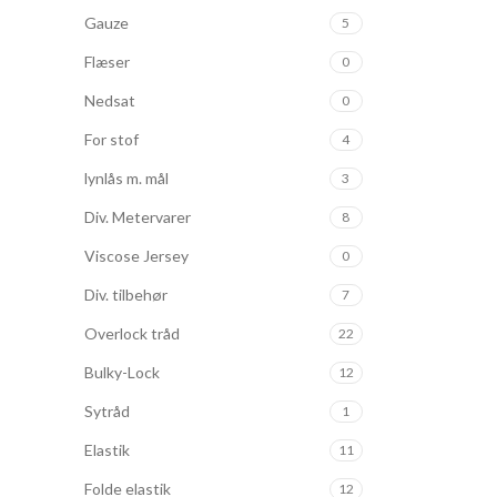
Gauze
5
Flæser
0
Nedsat
0
For stof
4
lynlås m. mål
3
Div. Metervarer
8
Viscose Jersey
0
Div. tilbehør
7
Overlock tråd
22
Bulky-Lock
12
Sytråd
1
Elastik
11
Folde elastik
12