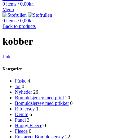
0
items
/
0,00
kr.
Menu
0
items
/
0,00
kr.
Back to products
kobber
Luk
Kategorier
Påske
4
Jul
0
Nyheder
26
Bomuldsjersey med print
20
Bomuldsjersey med prikker
0
Rib jersey
1
Denim
6
Panel
3
Happy Fleece
0
Fleece
0
Ensfarvet Bomuldsjersey
22