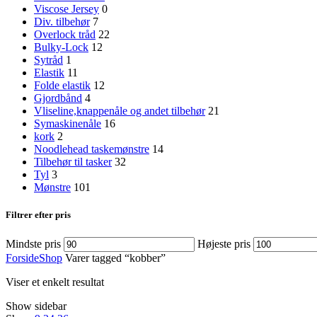
Viscose Jersey
0
Div. tilbehør
7
Overlock tråd
22
Bulky-Lock
12
Sytråd
1
Elastik
11
Folde elastik
12
Gjordbånd
4
Vliseline,knappenåle og andet tilbehør
21
Symaskinenåle
16
kork
2
Noodlehead taskemønstre
14
Tilbehør til tasker
32
Tyl
3
Mønstre
101
Filtrer efter pris
Mindste pris
Højeste pris
Forside
Shop
Varer tagged “kobber”
Viser et enkelt resultat
Show sidebar