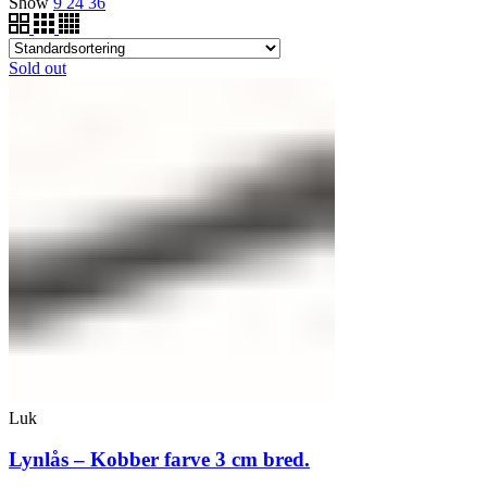
Show
9
24
36
Sold out
Luk
Lynlås – Kobber farve 3 cm bred.