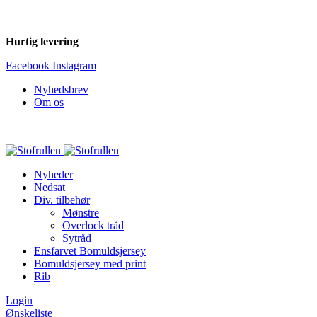
Hurtig levering
Facebook
Instagram
Nyhedsbrev
Om os
Nyheder
Nedsat
Div. tilbehør
Mønstre
Overlock tråd
Sytråd
Ensfarvet Bomuldsjersey
Bomuldsjersey med print
Rib
Login
Ønskeliste