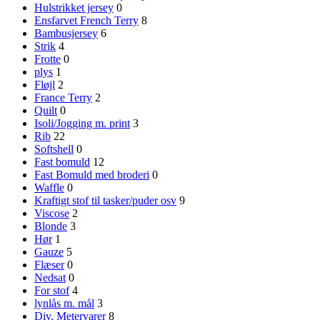
Hulstrikket jersey
0
Ensfarvet French Terry
8
Bambusjersey
6
Strik
4
Frotte
0
plys
1
Fløjl
2
France Terry
2
Quilt
0
Isoli/Jogging m. print
3
Rib
22
Softshell
0
Fast bomuld
12
Fast Bomuld med broderi
0
Waffle
0
Kraftigt stof til tasker/puder osv
9
Viscose
2
Blonde
3
Hør
1
Gauze
5
Flæser
0
Nedsat
0
For stof
4
lynlås m. mål
3
Div. Metervarer
8