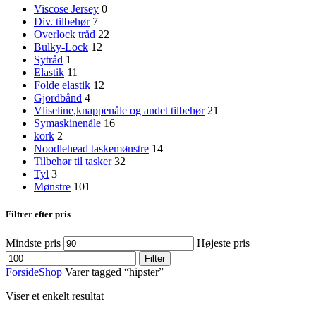
Viscose Jersey
0
Div. tilbehør
7
Overlock tråd
22
Bulky-Lock
12
Sytråd
1
Elastik
11
Folde elastik
12
Gjordbånd
4
Vliseline,knappenåle og andet tilbehør
21
Symaskinenåle
16
kork
2
Noodlehead taskemønstre
14
Tilbehør til tasker
32
Tyl
3
Mønstre
101
Filtrer efter pris
Mindste pris
Højeste pris
Filter
Forside
Shop
Varer tagged “hipster”
Viser et enkelt resultat