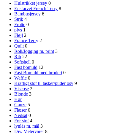
Hulstrikket jersey
0
Ensfarvet French Terry
8
Bambusjersey
6
Strik
4
Frotte
0
plys
1
Fløjl
2
France Terry
2
Quilt
0
Isoli/Jogging m. print
3
Rib
22
Softshell
0
Fast bomuld
12
Fast Bomuld med broderi
0
Waffle
0
Kraftigt stof til tasker/puder osv
9
Viscose
2
Blonde
3
Hør
1
Gauze
5
Flæser
0
Nedsat
0
For stof
4
lynlås m. mål
3
Div. Metervarer
8