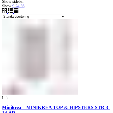
Show sidebar
Show
9
24
36
Luk
Minikrea – MINIKREA TOP & HIPSTERS STR 3-
14 ÅR