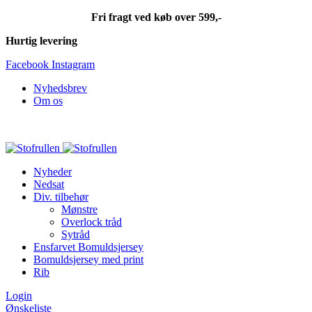
Fri fragt ved køb over 599,-
Hurtig levering
Facebook
Instagram
Nyhedsbrev
Om os
Fri fragt ved køb over 599,-
Nyheder
Nedsat
Div. tilbehør
Mønstre
Overlock tråd
Sytråd
Ensfarvet Bomuldsjersey
Bomuldsjersey med print
Rib
Login
Ønskeliste