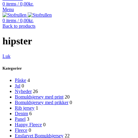
0
items
/
0,00
kr.
Menu
0
items
/
0,00
kr.
Back to products
hipster
Luk
Kategorier
Påske
4
Jul
0
Nyheder
26
Bomuldsjersey med print
20
Bomuldsjersey med prikker
0
Rib jersey
1
Denim
6
Panel
3
Happy Fleece
0
Fleece
0
Ensfarvet Bomuldsjersey
22