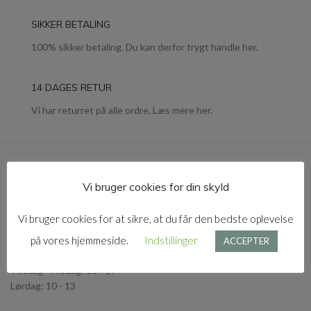
SIKKER BETALING
100% sikker betaling. Du kan derfor trygt handle her.
14 DAGES RETUR
Vi har returret på alle ordre. Læs mere her.
Vi bruger cookies for din skyld
Jernbanegade 7, st. tv., 3300 Frederikssværk
Vi bruger cookies for at sikre, at du får den bedste oplevelse
Åbningstider:
på vores hjemmeside.
Indstillinger
ACCEPTER
Mandag og Søndag: Lukket
Tirsdag - Fredag: 10 - 17
Lørdag: 10 - 13