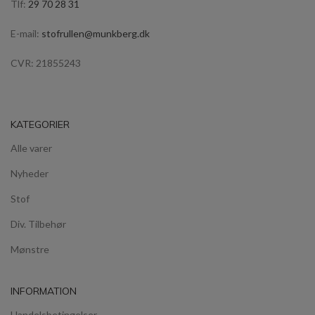
Tlf:
29 70 28 31
E-mail:
stofrullen@munkberg.dk
CVR: 21855243
KATEGORIER
Alle varer
Nyheder
Stof
Div. Tilbehør
Mønstre
INFORMATION
Handelsbetingelser