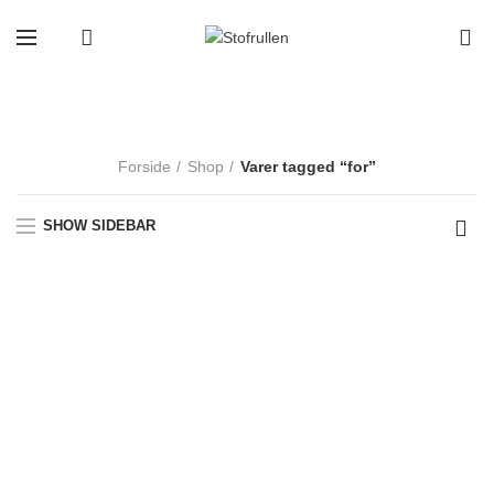
Fri fragt ved køb over 599,-
0
for
Forside
Shop
Varer tagged “for”
SHOW SIDEBAR