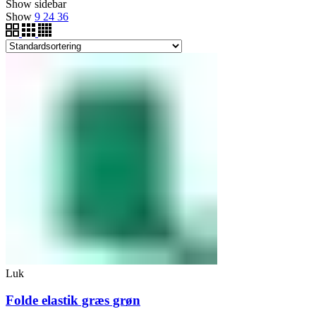
Show sidebar
Show
9
24
36
Luk
Folde elastik græs grøn