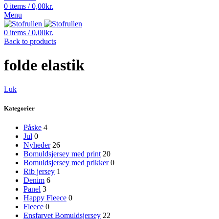
0
items
/
0,00
kr.
Menu
0
items
/
0,00
kr.
Back to products
folde elastik
Luk
Kategorier
Påske
4
Jul
0
Nyheder
26
Bomuldsjersey med print
20
Bomuldsjersey med prikker
0
Rib jersey
1
Denim
6
Panel
3
Happy Fleece
0
Fleece
0
Ensfarvet Bomuldsjersey
22