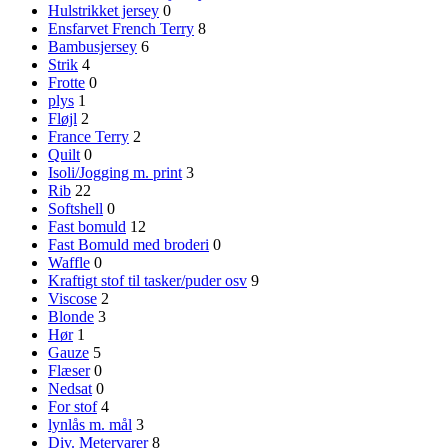
Hulstrikket jersey
0
Ensfarvet French Terry
8
Bambusjersey
6
Strik
4
Frotte
0
plys
1
Fløjl
2
France Terry
2
Quilt
0
Isoli/Jogging m. print
3
Rib
22
Softshell
0
Fast bomuld
12
Fast Bomuld med broderi
0
Waffle
0
Kraftigt stof til tasker/puder osv
9
Viscose
2
Blonde
3
Hør
1
Gauze
5
Flæser
0
Nedsat
0
For stof
4
lynlås m. mål
3
Div. Metervarer
8