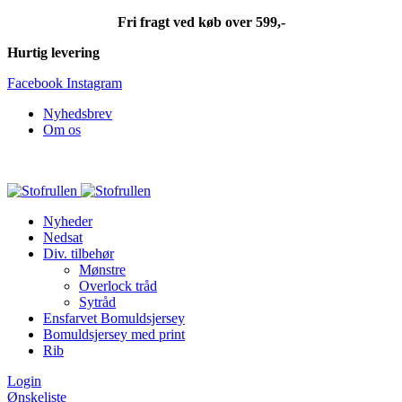
Fri fragt ved køb over 599,-
Hurtig levering
Facebook
Instagram
Nyhedsbrev
Om os
Fri fragt ved køb over 599,-
Nyheder
Nedsat
Div. tilbehør
Mønstre
Overlock tråd
Sytråd
Ensfarvet Bomuldsjersey
Bomuldsjersey med print
Rib
Login
Ønskeliste