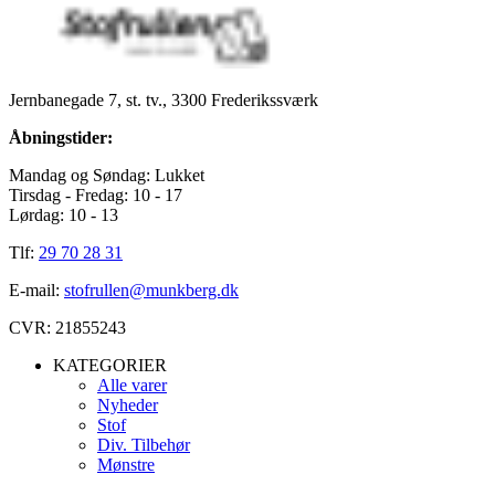
Jernbanegade 7, st. tv., 3300 Frederikssværk
Åbningstider:
Mandag og Søndag: Lukket
Tirsdag - Fredag: 10 - 17
Lørdag: 10 - 13
Tlf:
29 70 28 31
E-mail:
stofrullen@munkberg.dk
CVR: 21855243
KATEGORIER
Alle varer
Nyheder
Stof
Div. Tilbehør
Mønstre