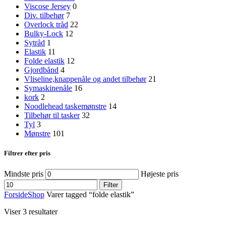
Viscose Jersey
0
Div. tilbehør
7
Overlock tråd
22
Bulky-Lock
12
Sytråd
1
Elastik
11
Folde elastik
12
Gjordbånd
4
Vliseline,knappenåle og andet tilbehør
21
Symaskinenåle
16
kork
2
Noodlehead taskemønstre
14
Tilbehør til tasker
32
Tyl
3
Mønstre
101
Filtrer efter pris
Mindste pris
Højeste pris
Filter
Forside
Shop
Varer tagged “folde elastik”
Viser 3 resultater