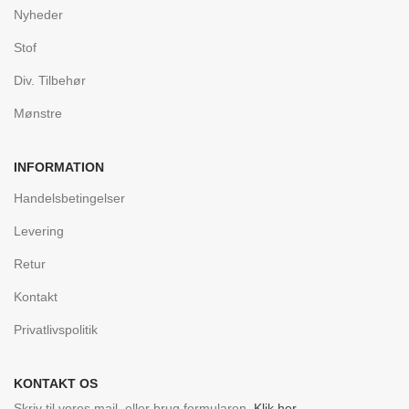
Nyheder
Stof
Div. Tilbehør
Mønstre
INFORMATION
Handelsbetingelser
Levering
Retur
Kontakt
Privatlivspolitik
KONTAKT OS
Skriv til vores mail, eller brug formularen.
Klik her