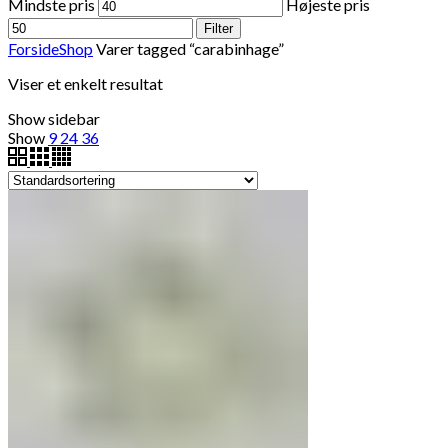
Mindste pris
Højeste pris
Filter
Forside
Shop
Varer tagged “carabinhage”
Viser et enkelt resultat
Show sidebar
Show
9
24
36