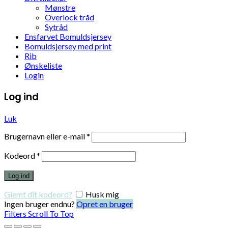
Mønstre
Overlock tråd
Sytråd
Ensfarvet Bomuldsjersey
Bomuldsjersey med print
Rib
Ønskeliste
Login
Log ind
Luk
Brugernavn eller e-mail
*
Kodeord
*
Log ind
Glemt dit kodeord?
Husk mig
Ingen bruger endnu?
Opret en bruger
Filters
Scroll To Top