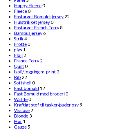
Happy Fleece
0
Fleece
0
Ensfarvet Bomuldsjersey
22
Hulstrikket jersey
0
Ensfarvet French Terry
8
Bambusjersey
6
Strik
4
Frotte
0
plys
1
Fløjl
2
France Terry
2
Quilt
0
Isoli/Jogging m. print
3
Rib
22
Softshell
0
Fast bomuld
12
Fast Bomuld med broderi
0
Waffle
0
Kraftigt stof til tasker/puder osv
9
Viscose
2
Blonde
3
Hør
1
Gauze
5