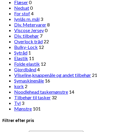
Flæser
0
Nedsat
0
For stof
4
lynlås m. mål
3
Div. Metervarer
8
Viscose Jersey
0
Div. tilbehør
7
Overlock tråd
22
Bulky-Lock
12
Sytråd
1
Elastik
11
Folde elastik
12
Gjordbånd
4
Vliseline,knappenåle og andet tilbehør
21
Symaskinenåle
16
kork
2
Noodlehead taskemønstre
14
Tilbehør til tasker
32
Tyl
3
Mønstre
101
Filtrer efter pris