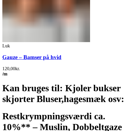
Luk
Gauze – Bamser på hvid
120,00
kr.
/m
Kan bruges til: Kjoler bukser
skjorter Bluser,hagesmæk osv:
Restkrympningsværdi ca.
10%** – Muslin, Dobbeltgaze