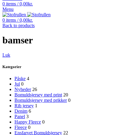
0
items
/
0,00
kr.
Menu
0
items
/
0,00
kr.
Back to products
bamser
Luk
Kategorier
Påske
4
Jul
0
Nyheder
26
Bomuldsjersey med print
20
Bomuldsjersey med prikker
0
Rib jersey
1
Denim
6
Panel
3
Happy Fleece
0
Fleece
0
Ensfarvet Bomuldsjersey
22