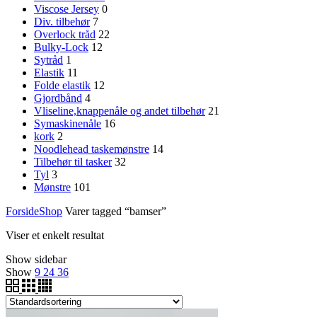
Viscose Jersey
0
Div. tilbehør
7
Overlock tråd
22
Bulky-Lock
12
Sytråd
1
Elastik
11
Folde elastik
12
Gjordbånd
4
Vliseline,knappenåle og andet tilbehør
21
Symaskinenåle
16
kork
2
Noodlehead taskemønstre
14
Tilbehør til tasker
32
Tyl
3
Mønstre
101
Forside
Shop
Varer tagged “bamser”
Viser et enkelt resultat
Show sidebar
Show
9
24
36