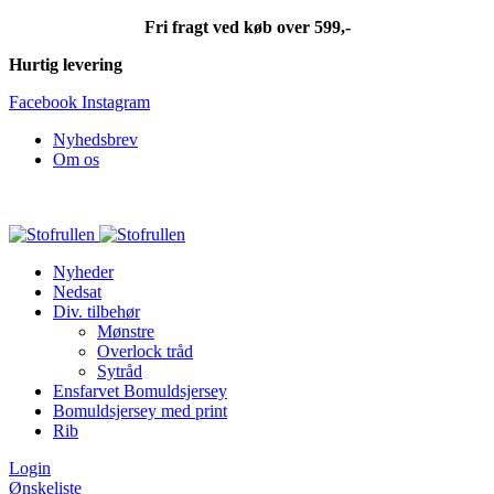
Fri fragt ved køb over 599,-
Hurtig levering
Facebook
Instagram
Nyhedsbrev
Om os
Fri fragt ved køb over 599,-
Nyheder
Nedsat
Div. tilbehør
Mønstre
Overlock tråd
Sytråd
Ensfarvet Bomuldsjersey
Bomuldsjersey med print
Rib
Login
Ønskeliste