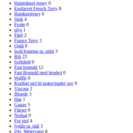
Hulstrikket jersey
0
Ensfarvet French Terry
8
Bambusjersey
6
Strik
4
Frotte
0
plys
1
Fløjl
2
France Terry
2
Quilt
0
Isoli/Jogging m. print
3
Rib
22
Softshell
0
Fast bomuld
12
Fast Bomuld med broderi
0
Waffle
0
Kraftigt stof til tasker/puder osv
9
Viscose
2
Blonde
3
Hør
1
Gauze
5
Flæser
0
Nedsat
0
For stof
4
lynlås m. mål
3
Div. Metervarer
8